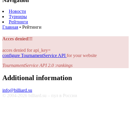
Navigation
Новости
Турниры
Рейтинги
Главная
•
Рейтинги
Acces denied!!!
acces denied for api_key=
configure TournamentService API
for your website
TournamentService API 2.0 :rankings
Additional information
info@billiard.su
© 2004-2026 billiard.su – пул в России