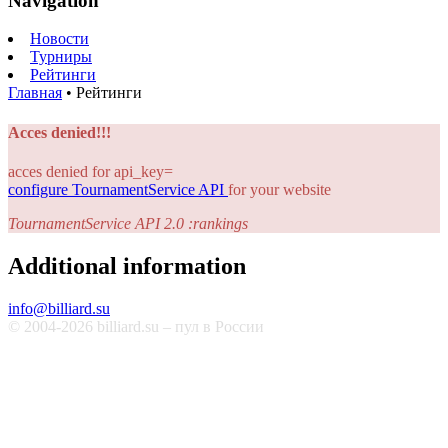
Navigation
Новости
Турниры
Рейтинги
Главная
•
Рейтинги
Acces denied!!!
acces denied for api_key=
configure TournamentService API
for your website
TournamentService API 2.0 :rankings
Additional information
info@billiard.su
© 2004-2026 billiard.su – пул в России