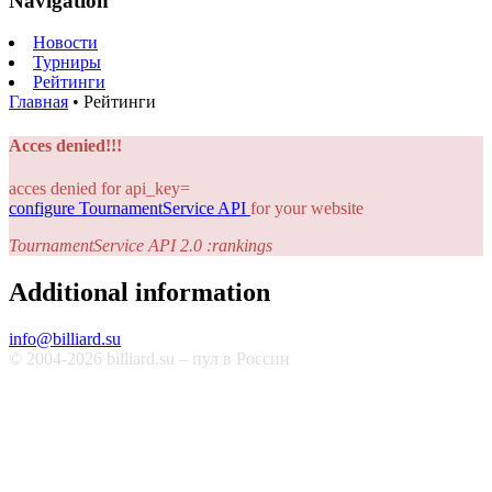
Navigation
Новости
Турниры
Рейтинги
Главная
•
Рейтинги
Acces denied!!!
acces denied for api_key=
configure TournamentService API
for your website
TournamentService API 2.0 :rankings
Additional information
info@billiard.su
© 2004-2026 billiard.su – пул в России