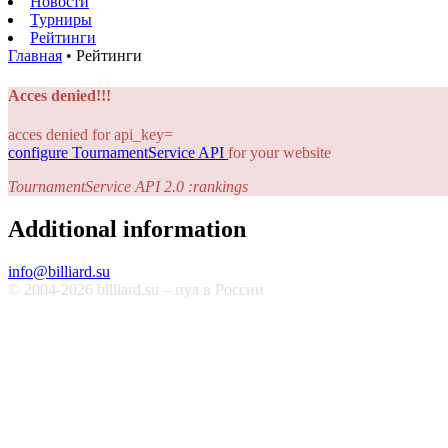
Новости
Турниры
Рейтинги
Главная
•
Рейтинги
Acces denied!!!
acces denied for api_key=
configure TournamentService API
for your website
TournamentService API 2.0 :rankings
Additional information
info@billiard.su
© 2004-2026 billiard.su – пул в России