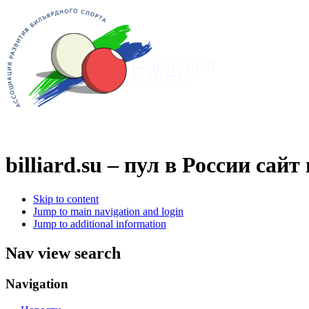
billiard.su – пул в России
сайт 
Skip to content
Jump to main navigation and login
Jump to additional information
Nav view search
Navigation