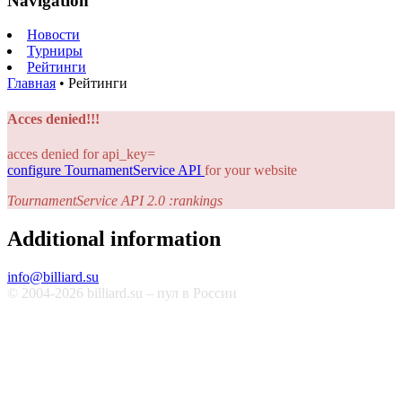
Navigation
Новости
Турниры
Рейтинги
Главная
•
Рейтинги
Acces denied!!!
acces denied for api_key=
configure TournamentService API
for your website
TournamentService API 2.0 :rankings
Additional information
info@billiard.su
© 2004-2026 billiard.su – пул в России