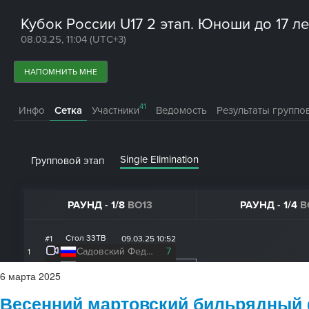
6
марта
2025
Весенний мартовский бильрядный ф