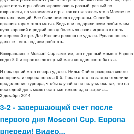
даже стиль игры обоих игроков очень разный, разный по
открытости, по читаемости игры, так вот казалось что в Москве не
хватало эмоций. Все были немного сдержаны. Спасибо
организаторам этого матча. Ведь они подарили всем любителям
пула хороший и редкий повод болеть за своих игроков в столь
интересной игре. Для Евгения реванш не удался. Руслан пошел
дальше - есть над чем работать.
Возвращаясь к Mosconi Cup заметим, что в данный момент Европа
ведет 8-5 и играется четвертый матч сегодняшнего баттла.
И последний матч вечера удался. Нильс Файен разорвал своего
соперника и европа повела 9-5. После этого на завтра отложили
продолжение турнира, чтобы случайно не получилось так, что на
последний день может остаться только одна встреча...
2
декабря
2014
3-2 - завершающий счет после
первого дня Mosconi Cup. Европа
впереди! Видео...