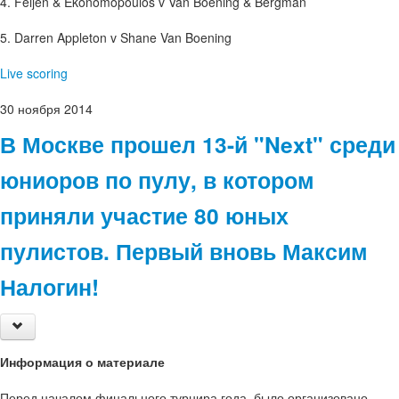
4. Feijen & Ekonomopoulos v Van Boening & Bergman
5. Darren Appleton v Shane Van Boening
Live scoring
30
ноября
2014
В Москве прошел 13-й "Next" среди
юниоров по пулу, в котором
приняли участие 80 юных
пулистов. Первый вновь Максим
Налогин!
Информация о материале
Перед началом финального турнира года, было организовано