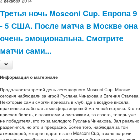
3
декабря
2014
Третья ночь Mosconi Cup. Европа 9
- 5 США. После матча в Москве она
очень эмоциональна. Смотрите
матчи сами...
Информация о материале
Продолжается третий день легендарного Mosconi Cup. Многие
сегодня наблюдали за игрой Руслана Чинахова и Евгения Сталева.
Некоторые сами смогли приехать в клуб, где в воздухе висела,
практически забытая атмосфера хорошей матчевой встречи. Кто то
приехал болеть, с плакатами и листовками, за своего, теперь уже
не победителя, кто то за молодого Руслана Чинахова. Зал реально
разделился, но это и прекрасно. Более того, наблюдая за той
атмосферой, которая царит в зале Mosconi Cup, в зале встречи
двух эпох российского пула, а это реально было именно так, ведь