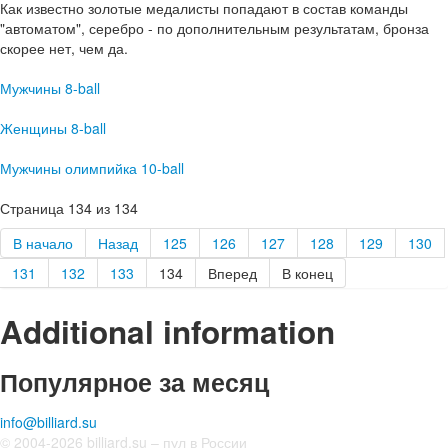
Как известно золотые медалисты попадают в состав команды
"автоматом", серебро - по дополнительным результатам, бронза
скорее нет, чем да.
Мужчины 8-ball
Женщины 8-ball
Мужчины олимпийка 10-ball
Страница 134 из 134
В начало
Назад
125
126
127
128
129
130
131
132
133
134
Вперед
В конец
Additional information
Популярное за месяц
info@billiard.su
© 2004-2026 billiard.su – пул в России