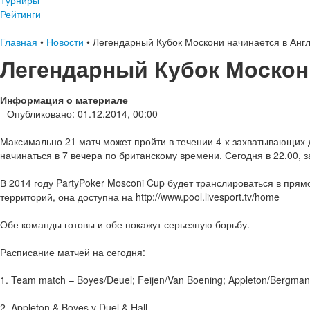
Турниры
Рейтинги
Главная
•
Новости
•
Легендарный Кубок Москони начинается в Анг
Легендарный Кубок Москон
Информация о материале
Опубликовано: 01.12.2014, 00:00
Максимально 21 матч может пройти в течении 4-х захватывающих 
начинаться в 7 вечера по британскому времени. Сегодня в 22.00, з
В 2014 году PartyPoker Mosconi Cup будет транслироваться в пря
территорий, она доступна на http://www.pool.livesport.tv/home
Обе команды готовы и обе покажут серьезную борьбу.
Расписание матчей на сегодня:
1. Team match – Boyes/Deuel; Feijen/Van Boening; Appleton/Bergman
2. Appleton & Boyes v Duel & Hall