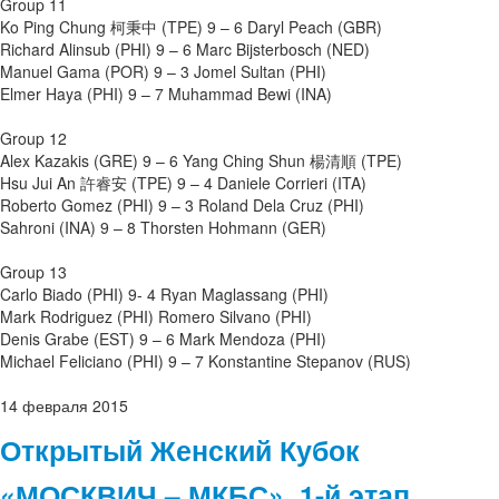
Group 11
Ko Ping Chung 柯秉中 (TPE) 9 – 6 Daryl Peach (GBR)
Richard Alinsub (PHI) 9 – 6 Marc Bijsterbosch (NED)
Manuel Gama (POR) 9 – 3 Jomel Sultan (PHI)
Elmer Haya (PHI) 9 – 7 Muhammad Bewi (INA)
Group 12
Alex Kazakis (GRE) 9 – 6 Yang Ching Shun 楊清順 (TPE)
Hsu Jui An 許睿安 (TPE) 9 – 4 Daniele Corrieri (ITA)
Roberto Gomez (PHI) 9 – 3 Roland Dela Cruz (PHI)
Sahroni (INA) 9 – 8 Thorsten Hohmann (GER)
Group 13
Carlo Biado (PHI) 9- 4 Ryan Maglassang (PHI)
Mark Rodriguez (PHI) Romero Silvano (PHI)
Denis Grabe (EST) 9 – 6 Mark Mendoza (PHI)
Michael Feliciano (PHI) 9 – 7 Konstantine Stepanov (RUS)
14
февраля
2015
Открытый Женский Кубок
«МОСКВИЧ – МКБС», 1-й этап