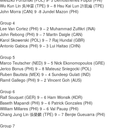
Mieszko Fortunski (POL) 9- 5 Demosthenes Pulpul (PHI)
Wu Kun Lin 吳坤霖 (TPE) 9 – 8 Hsu Kai Lun 許凱綸 (TPE)
John Morra (CAN) 9 -8 Jundel Mazon (PHI)
Group 4
Lee Van Cortez (PHI) 9 – 2 Muhammad Zulfikri (INA)
John Rebong (PHI) 9 – 7 Maritn Daigle (CAN)
Karol Skowerski (POL) 9 – 7 Raj Hundal (GBR)
Antonio Gabica (PHI) 9 – 3 Lui Haitao (CHN)
Group 5
Marco Teutscher (NED) 9 – 5 Nick Ekonomopoulos (GRE)
Jerico Bonus (PHI) 9 – 8 Mateusz Sniegocki (POL)
Ruben Bautista (MEX) 9 – 4 Sundeep Gulati (IND)
Ramil Gallego (PHI) 9 – 2 Vincent Goh (AUS)
Group 6
Ralf Souquet (GER) 9 – 6 Ham Wonsik (KOR)
Baseth Mapandi (PHI) 9 – 6 Patrick Gonzales (PHI)
William Millares (PHI) 9 – 6 Val Pauay (PHI)
Chang Jung Lin 張榮麟 (TPE) 9 – 7 Benjie Gueuarra (PHI)
Group 7