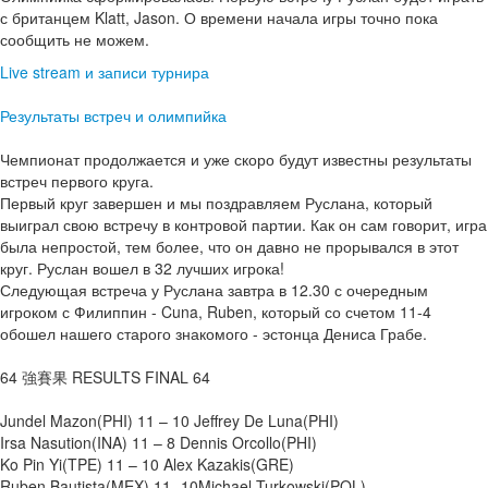
с британцем Klatt, Jason. О времени начала игры точно пока
сообщить не можем.
Live stream и записи турнира
Результаты встреч и олимпийка
Чемпионат продолжается и уже скоро будут известны результаты
встреч первого круга.
Первый круг завершен и мы поздравляем Руслана, который
выиграл свою встречу в контровой партии. Как он сам говорит, игра
была непростой, тем более, что он давно не прорывался в этот
круг. Руслан вошел в 32 лучших игрока!
Следующая встреча у Руслана завтра в 12.30 с очередным
игроком с Филиппин - Cuna, Ruben, который со счетом 11-4
обошел нашего старого знакомого - эстонца Дениса Грабе.
64 強賽果 RESULTS FINAL 64
Jundel Mazon(PHI) 11 – 10 Jeffrey De Luna(PHI)
Irsa Nasution(INA) 11 – 8 Dennis Orcollo(PHI)
Ko Pin Yi(TPE) 11 – 10 Alex Kazakis(GRE)
Ruben Bautista(MEX) 11- 10Michael Turkowski(POL)