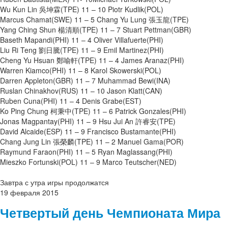
Wu Kun Lin 吳坤霖(TPE) 11 – 10 Piotr Kudlik(POL)
Marcus Chamat(SWE) 11 – 5 Chang Yu Lung 張玉龍(TPE)
Yang Ching Shun 楊清順(TPE) 11 – 7 Stuart Pettman(GBR)
Baseth Mapandi(PHI) 11 – 4 Oliver Villafuerte(PHI)
Liu Ri Teng 劉日騰(TPE) 11 – 9 Emil Martinez(PHI)
Cheng Yu Hsuan 鄭喻軒(TPE) 11 – 4 James Aranaz(PHI)
Warren Kiamco(PHI) 11 – 8 Karol Skowerski(POL)
Darren Appleton(GBR) 11 – 7 Muhammad Bewi(INA)
Ruslan Chinakhov(RUS) 11 – 10 Jason Klatt(CAN)
Ruben Cuna(PHI) 11 – 4 Denis Grabe(EST)
Ko Ping Chung 柯秉中(TPE) 11 – 6 Patrick Gonzales(PHI)
Jonas Magpantay(PHI) 11 – 9 Hsu Jui An 許睿安(TPE)
David Alcaide(ESP) 11 – 9 Francisco Bustamante(PHI)
Chang Jung Lin 張榮麟(TPE) 11 – 2 Manuel Gama(POR)
Raymund Faraon(PHI) 11 – 5 Ryan Maglassang(PHI)
Mieszko Fortunski(POL) 11 – 9 Marco Teutscher(NED)
Завтра с утра игры продолжатся
19
февраля
2015
Четвертый день Чемпионата Мира