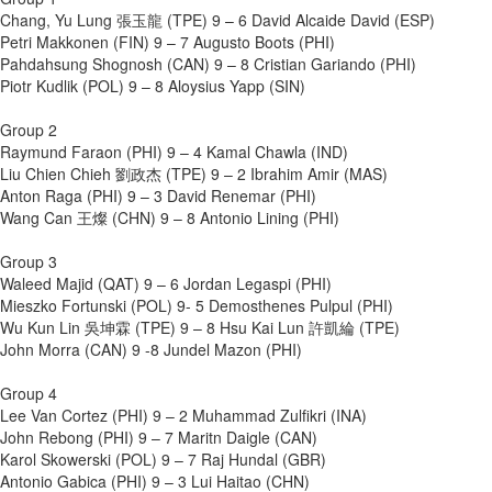
Chang, Yu Lung 張玉龍 (TPE) 9 – 6 David Alcaide David (ESP)
Petri Makkonen (FIN) 9 – 7 Augusto Boots (PHI)
Pahdahsung Shognosh (CAN) 9 – 8 Cristian Gariando (PHI)
Piotr Kudlik (POL) 9 – 8 Aloysius Yapp (SIN)
Group 2
Raymund Faraon (PHI) 9 – 4 Kamal Chawla (IND)
Liu Chien Chieh 劉政杰 (TPE) 9 – 2 Ibrahim Amir (MAS)
Anton Raga (PHI) 9 – 3 David Renemar (PHI)
Wang Can 王燦 (CHN) 9 – 8 Antonio Lining (PHI)
Group 3
Waleed Majid (QAT) 9 – 6 Jordan Legaspi (PHI)
Mieszko Fortunski (POL) 9- 5 Demosthenes Pulpul (PHI)
Wu Kun Lin 吳坤霖 (TPE) 9 – 8 Hsu Kai Lun 許凱綸 (TPE)
John Morra (CAN) 9 -8 Jundel Mazon (PHI)
Group 4
Lee Van Cortez (PHI) 9 – 2 Muhammad Zulfikri (INA)
John Rebong (PHI) 9 – 7 Maritn Daigle (CAN)
Karol Skowerski (POL) 9 – 7 Raj Hundal (GBR)
Antonio Gabica (PHI) 9 – 3 Lui Haitao (CHN)