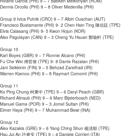
Roland Garcia (PHI) 9 – 7 Babken Melkonyan (ROM)
Dennis Orcollo (PHI) 9 – 8 Oliver Medenilla (PHI)
Group 9 Ivica Putnik (CRO) 9 – 7 Albin Ouschan (AUT)
Francisco Bustamante (PHI) 9- 2 Chen Hsin Ting 陳信廷 (TPE)
Elvis Calasang (PHI) 9- 5 Kwon Hojun (KOR)
Alex Pagulayan (CAN) 9 – 3 Cheng Yu Hsuan 鄭喻軒 (TPE)
Group 10
Karl Boyes (GBR) 9 – 7 Ronnie Alcano (PHI)
Fu Che Wei 傅哲偉 (TPE) 9- 8 Dante Razalan (PHI)
Jani Seikkinin (FIN) 9 – 5 Behzad Zareifrad (IRI)
Warren Kiamco (PHI) 9 – 8 Raymart Comomt (PHI)
Group 11
Ko Ping Chung 柯秉中 (TPE) 9 – 6 Daryl Peach (GBR)
Richard Alinsub (PHI) 9 – 6 Marc Bijsterbosch (NED)
Manuel Gama (POR) 9 – 3 Jomel Sultan (PHI)
Elmer Haya (PHI) 9 – 7 Muhammad Bewi (INA)
Group 12
Alex Kazakis (GRE) 9 – 6 Yang Ching Shun 楊清順 (TPE)
Hsu Jui An 許睿安 (TPE) 9 – 4 Daniele Corrieri (ITA)