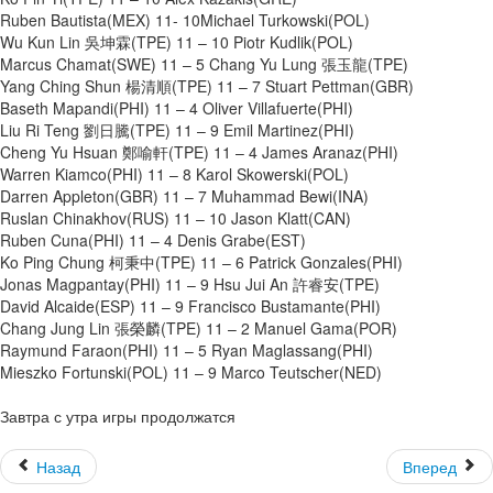
Ruben Bautista(MEX) 11- 10Michael Turkowski(POL)
Wu Kun Lin 吳坤霖(TPE) 11 – 10 Piotr Kudlik(POL)
Marcus Chamat(SWE) 11 – 5 Chang Yu Lung 張玉龍(TPE)
Yang Ching Shun 楊清順(TPE) 11 – 7 Stuart Pettman(GBR)
Baseth Mapandi(PHI) 11 – 4 Oliver Villafuerte(PHI)
Liu Ri Teng 劉日騰(TPE) 11 – 9 Emil Martinez(PHI)
Cheng Yu Hsuan 鄭喻軒(TPE) 11 – 4 James Aranaz(PHI)
Warren Kiamco(PHI) 11 – 8 Karol Skowerski(POL)
Darren Appleton(GBR) 11 – 7 Muhammad Bewi(INA)
Ruslan Chinakhov(RUS) 11 – 10 Jason Klatt(CAN)
Ruben Cuna(PHI) 11 – 4 Denis Grabe(EST)
Ko Ping Chung 柯秉中(TPE) 11 – 6 Patrick Gonzales(PHI)
Jonas Magpantay(PHI) 11 – 9 Hsu Jui An 許睿安(TPE)
David Alcaide(ESP) 11 – 9 Francisco Bustamante(PHI)
Chang Jung Lin 張榮麟(TPE) 11 – 2 Manuel Gama(POR)
Raymund Faraon(PHI) 11 – 5 Ryan Maglassang(PHI)
Mieszko Fortunski(POL) 11 – 9 Marco Teutscher(NED)
Завтра с утра игры продолжатся
Назад
Вперед