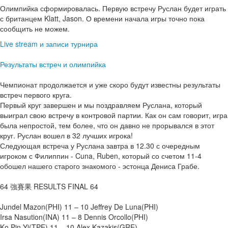
Олимпийка сформировалась. Первую встречу Руслан будет играть
с британцем Klatt, Jason. О времени начала игры точно пока
сообщить не можем.
Live stream и записи турнира
Результаты встреч и олимпийка
Чемпионат продолжается и уже скоро будут известны результаты
встреч первого круга.
Первый круг завершен и мы поздравляем Руслана, который
выиграл свою встречу в контровой партии. Как он сам говорит, игра
была непростой, тем более, что он давно не прорывался в этот
круг. Руслан вошел в 32 лучших игрока!
Следующая встреча у Руслана завтра в 12.30 с очередным
игроком с Филиппин - Cuna, Ruben, который со счетом 11-4
обошел нашего старого знакомого - эстонца Дениса Грабе.
64 強賽果 RESULTS FINAL 64
Jundel Mazon(PHI) 11 – 10 Jeffrey De Luna(PHI)
Irsa Nasution(INA) 11 – 8 Dennis Orcollo(PHI)
Ko Pin Yi(TPE) 11 – 10 Alex Kazakis(GRE)