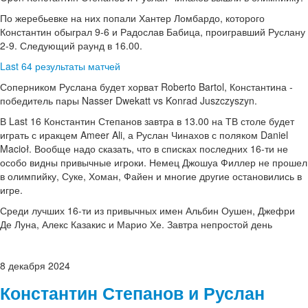
По жеребьевке на них попали Хантер Ломбардо, которого
Константин обыграл 9-6 и Радослав Бабица, проигравший Руслану
2-9. Следующий раунд в 16.00.
Last 64 результаты матчей
Соперником Руслана будет хорват Roberto Bartol, Константина -
победитель пары Nasser Dwekatt vs Konrad Juszczyszyn.
В Last 16 Константин Степанов завтра в 13.00 на ТВ столе будет
играть с иракцем Ameer Ali, а Руслан Чинахов с поляком Daniel
Macioł. Вообще надо сказать, что в списках последних 16-ти не
особо видны привычные игроки. Немец Джошуа Филлер не прошел
в олимпийку, Суке, Хоман, Файен и многие другие остановились в
игре.
Среди лучших 16-ти из привычных имен Альбин Оушен, Джефри
Де Луна, Алекс Казакис и Марио Хе. Завтра непростой день
8
декабря
2024
Константин Степанов и Руслан