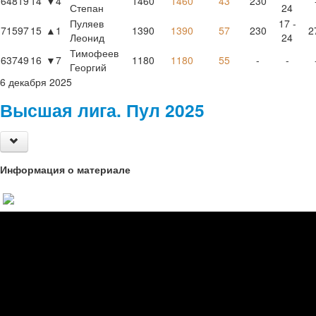
64819
14
▼4
1460
1460
43
230
Степан
24
Пуляев
17 -
71597
15
▲1
1390
1390
57
230
2
Леонид
24
Тимофеев
63749
16
▼7
1180
1180
55
-
-
Георгий
6
декабря
2025
Высшая лига. Пул 2025
Информация о материале