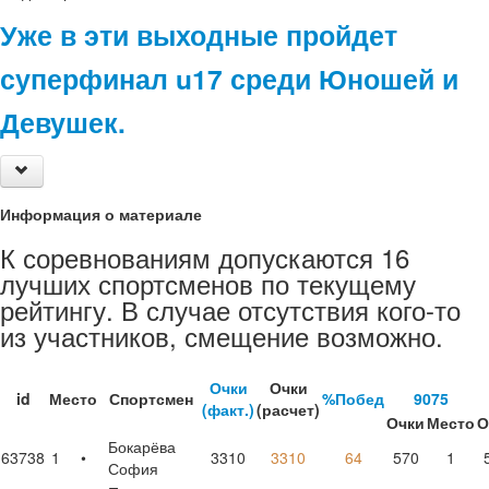
Уже в эти выходные пройдет
суперфинал u17 среди Юношей и
Девушек.
Информация о материале
К соревнованиям допускаются 16
лучших спортсменов по текущему
рейтингу. В случае отсутствия кого-то
из участников, смещение возможно.
Очки
Очки
id
Место
Спортсмен
%Побед
9075
(факт.)
(расчет)
Очки
Место
О
Бокарёва
63738
1
•
3310
3310
64
570
1
София