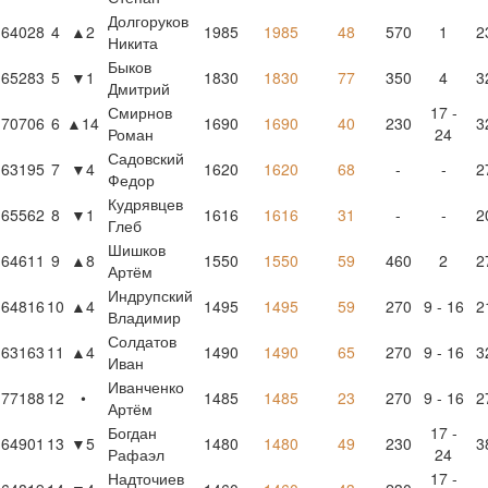
Долгоруков
64028
4
▲2
1985
1985
48
570
1
2
Никита
Быков
65283
5
▼1
1830
1830
77
350
4
3
Дмитрий
Смирнов
17 -
70706
6
▲14
1690
1690
40
230
3
Роман
24
Садовский
63195
7
▼4
1620
1620
68
-
-
2
Федор
Кудрявцев
65562
8
▼1
1616
1616
31
-
-
2
Глеб
Шишков
64611
9
▲8
1550
1550
59
460
2
2
Артём
Индрупский
64816
10
▲4
1495
1495
59
270
9 - 16
2
Владимир
Солдатов
63163
11
▲4
1490
1490
65
270
9 - 16
3
Иван
Иванченко
77188
12
•
1485
1485
23
270
9 - 16
2
Артём
Богдан
17 -
64901
13
▼5
1480
1480
49
230
3
Рафаэл
24
Надточиев
17 -