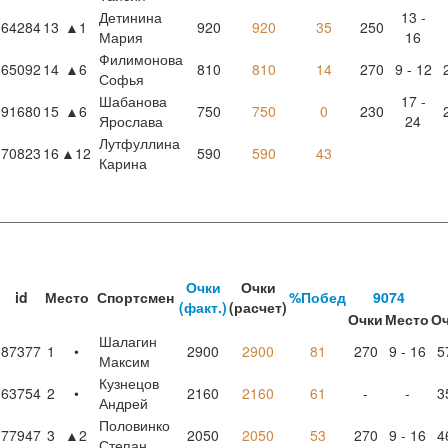
Детинина
13 -
64284
13
▲1
920
920
35
250
Мария
16
Филимонова
65092
14
▲6
810
810
14
270
9 - 12
Софья
Шабанова
17 -
91680
15
▲6
750
750
0
230
Ярослава
24
Лутфуллина
70823
16
▲12
590
590
43
Карина
________________________________________________________
Очки
Очки
id
Место
Спортсмен
%Побед
9074
(факт.)
(расчет)
Очки
Место
О
Шалагин
87377
1
•
2900
2900
81
270
9 - 16
5
Максим
Кузнецов
63754
2
•
2160
2160
61
-
-
3
Андрей
Половинко
77947
3
▲2
2050
2050
53
270
9 - 16
4
Степан