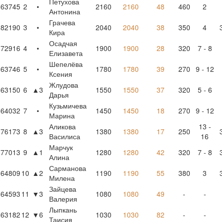
Петухова
63745
2
•
2160
2160
48
460
2
Антонина
Грачева
82190
3
•
2040
2040
38
350
4
Кира
Осадчая
72916
4
•
1900
1900
28
320
7 - 8
Елизавета
Шепелёва
63746
5
•
1780
1780
39
270
9 - 12
Ксения
Жлудова
63150
6
▲3
1550
1550
37
320
5 - 6
Дарья
Кузьмичева
64032
7
•
1450
1450
18
270
9 - 12
Марина
Аликова
13 -
76173
8
▲3
1380
1380
17
250
Василиса
16
Марчук
77013
9
▲1
1280
1280
42
320
7 - 8
Алина
Сарманова
64809
10
▲2
1190
1190
55
380
3
Милена
Зайцева
64593
11
▼3
1080
1080
49
-
-
Валерия
Лыпкань
63182
12
▼6
1030
1030
82
-
-
Таисия