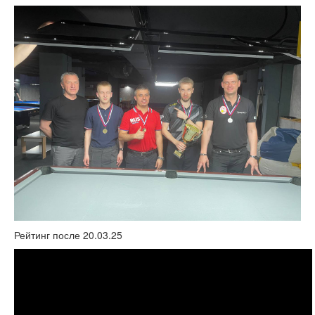
Рейтинг после 20.03.25