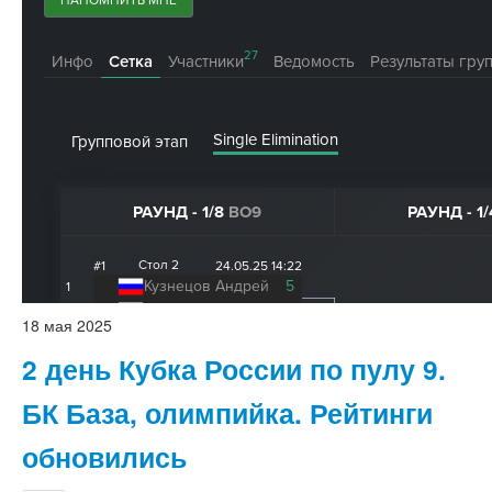
18
мая
2025
2 день Кубка России по пулу 9.
БК База, олимпийка. Рейтинги
обновились