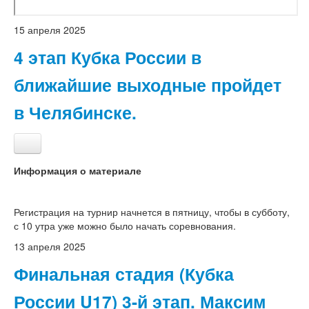
15
апреля
2025
4 этап Кубка России в
ближайшие выходные пройдет
в Челябинске.
Информация о материале
Регистрация на турнир начнется в пятницу, чтобы в субботу,
с 10 утра уже можно было начать соревнования.
13
апреля
2025
Финальная стадия (Кубка
России U17) 3-й этап. Максим