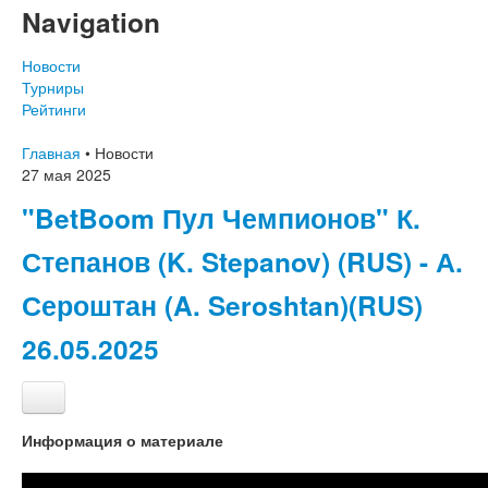
Navigation
Новости
Турниры
Рейтинги
Главная
•
Новости
27
мая
2025
"BetBoom Пул Чемпионов" К.
Степанов (K. Stepanov) (RUS) - А.
Сероштан (A. Seroshtan)(RUS)
26.05.2025
Информация о материале