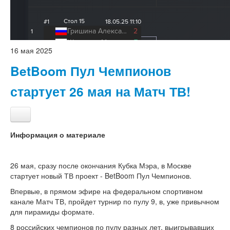
16
мая
2025
BetBoom Пул Чемпионов
стартует 26 мая на Матч ТВ!
Информация о материале
26 мая, сразу после окончания Кубка Мэра, в Москве
стартует новый ТВ проект - BetBoom Пул Чемпионов.
Впервые, в прямом эфире на федеральном спортивном
канале Матч ТВ, пройдет турнир по пулу 9, в, уже привычном
для пирамиды формате.
8 российских чемпионов по пулу разных лет, выигрывавших