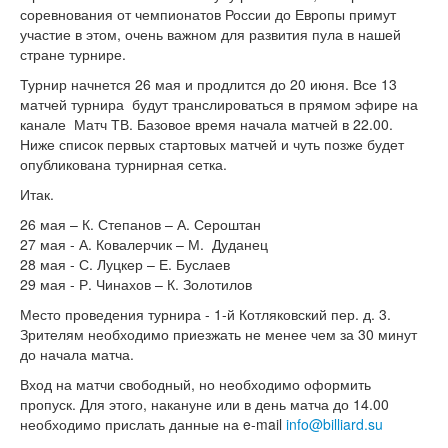
соревнования от чемпионатов России до Европы примут
участие в этом, очень важном для развития пула в нашей
стране турнире.
Турнир начнется 26 мая и продлится до 20 июня. Все 13
матчей турнира будут транслироваться в прямом эфире на
канале Матч ТВ. Базовое время начала матчей в 22.00.
Ниже список первых стартовых матчей и чуть позже будет
опубликована турнирная сетка.
Итак.
26 мая – К. Степанов – А. Сероштан
27 мая - А. Ковалерчик – М. Дуданец
28 мая - С. Луцкер – Е. Буслаев
29 мая - Р. Чинахов – К. Золотилов
Место проведения турнира - 1-й Котляковский пер. д. 3.
Зрителям необходимо приезжать не менее чем за 30 минут
до начала матча.
Вход на матчи свободный, но необходимо оформить
пропуск. Для этого, накануне или в день матча до 14.00
необходимо прислать данные на e-mail
info@billiard.su