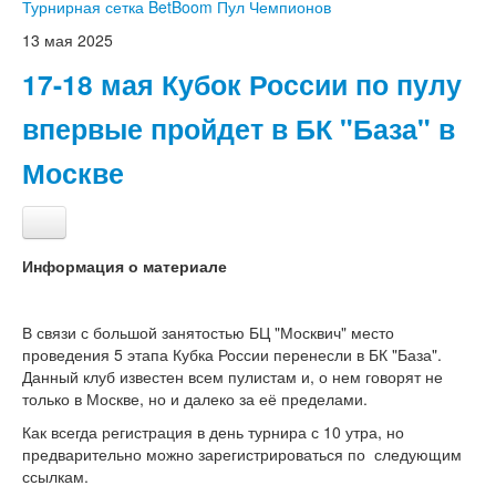
Турнирная сетка BetBoom Пул Чемпионов
13
мая
2025
17-18 мая Кубок России по пулу
впервые пройдет в БК "База" в
Москве
Информация о материале
В связи с большой занятостью БЦ "Москвич" место
проведения 5 этапа Кубка России перенесли в БК "База".
Данный клуб известен всем пулистам и, о нем говорят не
только в Москве, но и далеко за её пределами.
Как всегда регистрация в день турнира с 10 утра, но
предварительно можно зарегистрироваться по следующим
ссылкам.