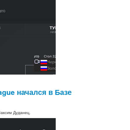
ague начался в Базе
Максим Дуданец.