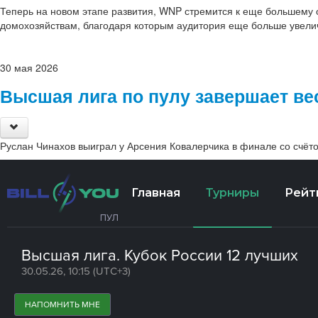
Теперь на новом этапе развития, WNP стремится к еще большему о
домохозяйствам, благодаря которым аудитория еще больше увели
30
мая
2026
Высшая лига по пулу завершает ве
Руслан Чинахов выиграл у Арсения Ковалерчика в финале со счёто