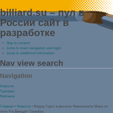
billiard.su – пул в
России
сайт в
разработке
Skip to content
Jump to main navigation and login
Jump to additional information
Nav view search
Navigation
Новости
Турниры
Рейтинги
Главная
•
Новости
•
Фёдор Горст в финале Чемпионата Мира по
пулу 9 в Джидде! Серебро.