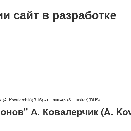
сии
сайт в разработке
A. Kovalerchik)(RUS) - С. Луцкер (S. Lutsker)(RUS)
ов" А. Ковалерчик (A. Kova