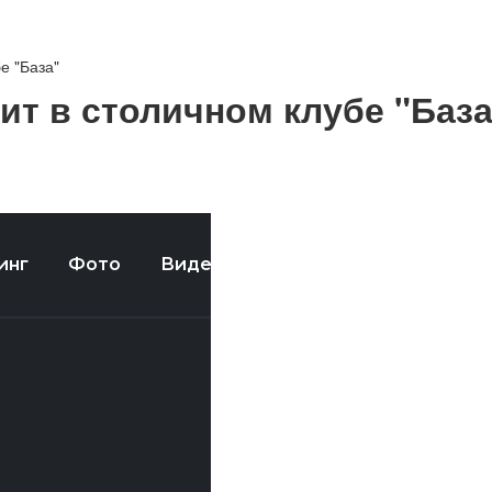
е "База"
ит в столичном клубе "База