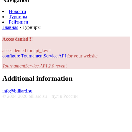
Navigation
Новости
Турниры
Рейтинги
Главная
•
Турниры
Acces denied!!!
acces denied for api_key=
configure TournamentService API
for your website
TournamentService API 2.0 :event
Additional information
info@billiard.su
© 2004-2026 billiard.su – пул в России