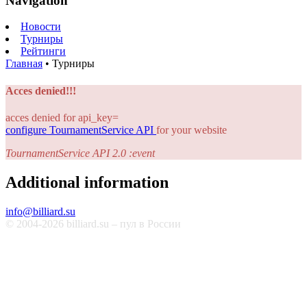
Navigation
Новости
Турниры
Рейтинги
Главная
•
Турниры
Acces denied!!!
acces denied for api_key=
configure TournamentService API
for your website
TournamentService API 2.0 :event
Additional information
info@billiard.su
© 2004-2026 billiard.su – пул в России